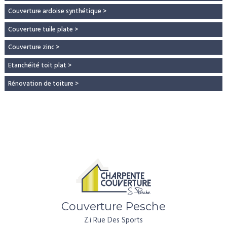
Couverture ardoise synthétique
>
Couverture tuile plate
>
Couverture zinc
>
Etanchéité toit plat
>
Rénovation de toiture
>
Couverture Pesche
Z.i Rue Des Sports